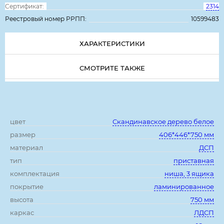
Сертификат:
2314
Реестровый номер РРПП:
10599483
ХАРАКТЕРИСТИКИ
СМОТРИТЕ ТАКЖЕ
Характеристики:
цвет
Скандинавское дерево белое
размер
406*446*750 мм
материал
ДСП
тип
приставная
комплектация
ниша, 3 ящика
покрытие
ламинированное
высота
750 мм
каркас
ЛДСП