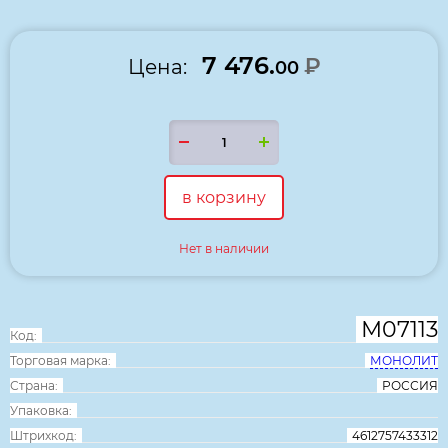
7 476.
₽
Цена:
00
в корзину
Нет в наличии
М07113
Код:
Торговая марка:
МОНОЛИТ
Страна:
РОССИЯ
Упаковка:
Штрихкод:
4612757433312