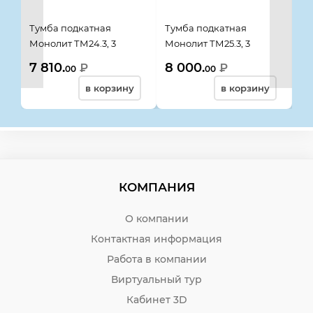
Тумба подкатная
Тумба подкатная
Ту
Монолит ТМ24.3, 3
Монолит ТМ25.3, 3
Мо
ящика, 406*518*534, орех
ящика, с замком,
77
7 810.
8 000.
8 
₽
₽
00
00
гварнери
406*518*534, орех
гв
в корзину
в корзину
гварнери
КОМПАНИЯ
О компании
Контактная информация
Работа в компании
Виртуальный тур
Кабинет 3D