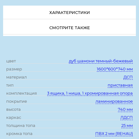
ХАРАКТЕРИСТИКИ
СМОТРИТЕ ТАКЖЕ
Характеристики:
цвет
дуб шамони темный-бежевый
размер
1600*600*740 мм
материал
ДСП
тип
приставная
комплектация
3 ящика, 1 ниша, 1 хромированная опора
покрытие
ламинированное
высота
740 мм
каркас
ЛДСП
толщина топа
25 мм
кромка топа
ПВХ 2 мм (REHAU)