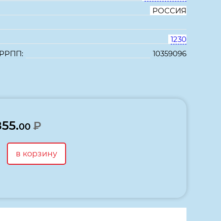
РОССИЯ
1230
 РРПП:
10359096
В избранное
Сравнить
855.
₽
00
в корзину