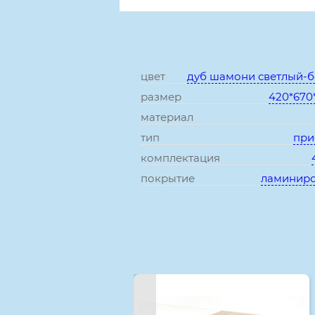
цвет
дуб шамони светлый-
размер
420*670
материал
тип
при
комплектация
покрытие
ламинир
Смотрите также