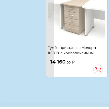
Тумба приставная Модерн
К68.18, с криволинейным
топом, 550*720*740, дуб шамони
14 160.
₽
00
светлый