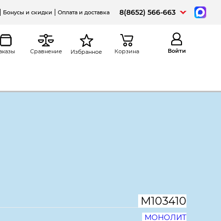
8(8652) 566-663
Бонусы и скидки
Оплата и доставка
Войти
аказы
Сравнение
Корзина
Избранное
а
Распечатать
вная Модерн К69.18, с прямым
70*740, дуб шамони светлый
М103410
МОНОЛИТ