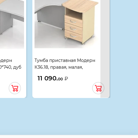
одерн
Тумба приставная Модерн
Тумба п
0*740, дуб
К36.18, правая, малая,
К37.18, л
500*600*740, дуб шамони
500*600*
11 090.
11 09
₽
00
светлый
светлый