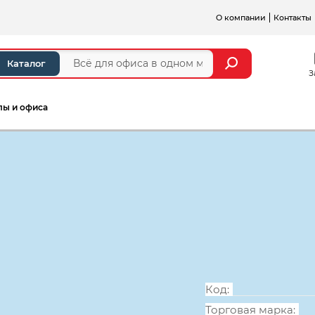
О компании
Контакты
Каталог
З
лы и офиса
а и стойки ресепшен
Серии мебели для персонал
Тумба приста
топом, 420*6
Код:
Торговая марка: