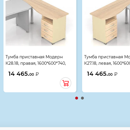
Тумба приставная Модерн
Тумба приставная М
К28.18, правая, 1600*600*740,
К27.18, левая, 1600*60
дуб шамони светлый
шамони светлый
14 465.
14 465.
₽
₽
00
00