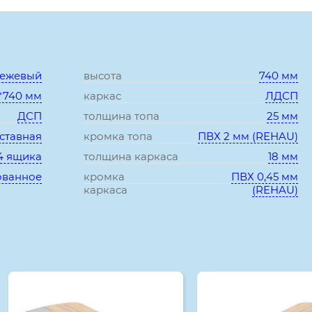
Характеристики:
бежевый
высота
740 мм
*740 мм
каркас
ЛДСП
ДСП
толщина топа
25 мм
ставная
кромка топа
ПВХ 2 мм (REHAU)
4 ящика
толщина каркаса
18 мм
ованное
кромка
ПВХ 0,45 мм
каркаса
(REHAU)