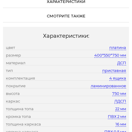
ХАРАКТЕРИСТИКИ
СМОТРИТЕ ТАКЖЕ
Характеристики:
цвет
платина
размер
400*550*750 мм
материал
ДСП
тип
приставная
комплектация
4 ящика
покрытие
ламинированное
высота
750 мм
каркас
ЛДСП
толщина топа
22 мм
кромка топа
ПВХ 2 мм
толщина каркаса
16 мм
кромка каркаса
ПВХ 0,5 мм