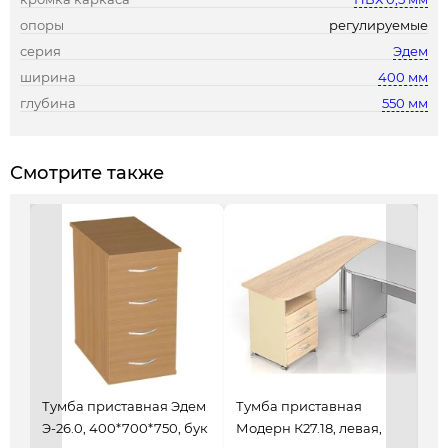
опоры
регулируемые
серия
Эдем
ширина
400 мм
глубина
550 мм
Смотрите также
Тумба приставная Эдем
Тумба приставная
Ту
Э-26.0, 400*700*750, бук
Модерн К27.18, левая,
ТК