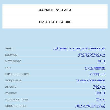
ХАРАКТЕРИСТИКИ
СМОТРИТЕ ТАКЖЕ
Характеристики:
цвет
дуб шамони светлый-бежевый
размер
670*670*740 мм
материал
ДСП
тип
приставная
комплектация
2 дверцы
покрытие
ламинированное
высота
740 мм
каркас
ЛДСП
толщина топа
25 мм
кромка топа
ПВХ 2 мм (REHAU)