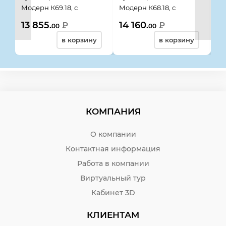
Модерн К69.18, с
Модерн К68.18, с
Мо
прямым топом,
криволинейным топом,
16
13 855.
14 160.
14
₽
₽
00
00
420*670*740, дуб
550*720*740, дуб
ша
в корзину
в корзину
шамони светлый
шамони светлый
КОМПАНИЯ
О компании
Контактная информация
Работа в компании
Виртуальный тур
Кабинет 3D
КЛИЕНТАМ