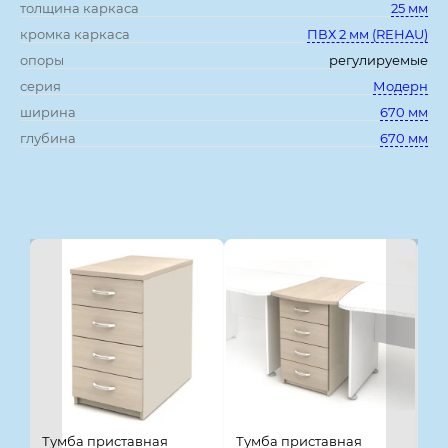
толщина каркаса
25 мм
кромка каркаса
ПВХ 2 мм (REHAU)
опоры
регулируемые
серия
Модерн
ширина
670 мм
глубина
670 мм
Смотрите также
Тумба приставная
Тумба приставная
Ту