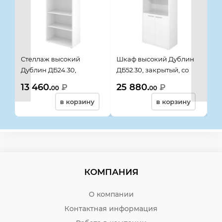
Стеллаж высокий
Шкаф высокий Дублин
Шк
Дублин ДБ24.30,
ДБ52.30, закрытый, со
Ду
800*400*1980, белый
стеклом прозрачным, 4
80
13 460.
25 880.
19
₽
₽
00
00
двери, 800*400*1980,
в корзину
в корзину
белый
КОМПАНИЯ
О компании
Контактная информация