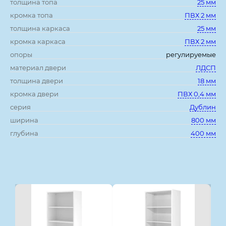
толщина топа
25 мм
кромка топа
ПВХ 2 мм
толщина каркаса
25 мм
кромка каркаса
ПВХ 2 мм
опоры
регулируемые
материал двери
ЛДСП
толщина двери
18 мм
кромка двери
ПВХ 0,4 мм
серия
Дублин
ширина
800 мм
глубина
400 мм
Смотрите также