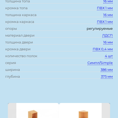
толщина топа
16 мм
кромка топа
ПВХ 1 мм
толщина каркаса
16 мм
кромка каркаса
ПВХ 1 мм
опоры
регулируемые
материал двери
ЛДСП
толщина двери
16 мм
кромка двери
ПВХ 0,4 мм
количество полок
4 шт
серия
Симпл/Simple
ширина
386 мм
глубина
375 мм
Смотрите также