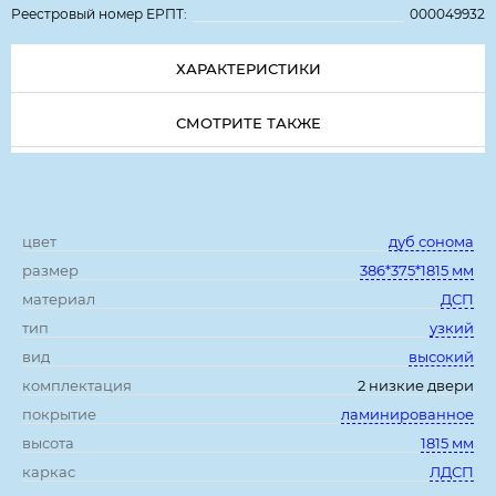
Реестровый номер ЕРПТ:
000049932
ХАРАКТЕРИСТИКИ
СМОТРИТЕ ТАКЖЕ
Характеристики:
цвет
дуб сонома
размер
386*375*1815 мм
материал
ДСП
тип
узкий
вид
высокий
комплектация
2 низкие двери
покрытие
ламинированное
высота
1815 мм
каркас
ЛДСП