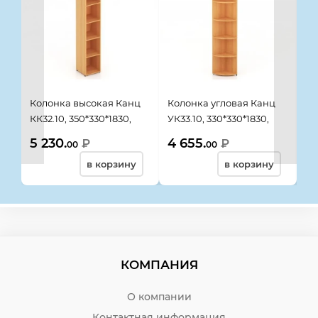
Колонка высокая Канц
Колонка угловая Канц
Ст
КК32.10, 350*330*1830,
УК33.10, 330*330*1830,
ШК
бук невский
бук невский
бу
5 230.
4 655.
7 
₽
₽
00
00
в корзину
в корзину
КОМПАНИЯ
О компании
Контактная информация