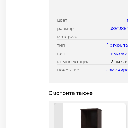
цвет
размер
385*385
материал
тип
1 открыт
вид
высокий
комплектация
2 низки
покрытие
ламинир
Смотрите также