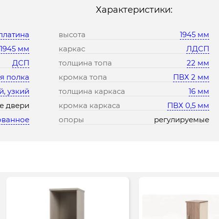
Характеристики:
платина
высота
1945 мм
*1945 мм
каркас
ЛДСП
ДСП
толщина топа
22 мм
ая полка
кромка топа
ПВХ 2 мм
, узкий
толщина каркаса
16 мм
е двери
кромка каркаса
ПВХ 0,5 мм
ованное
опоры
регулируемые