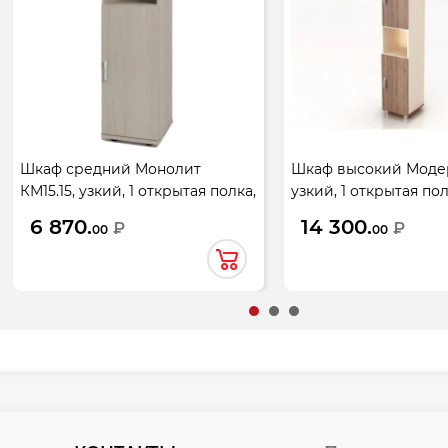
Шкаф средний Монолит
Шкаф высокий Модерн
КМ15.15, узкий, 1 открытая полка,
узкий, 1 открытая пол
1 дверь, 374*390*1252, дуб
двери, 430*442*2076,
6 870.
14 300.
₽
₽
00
00
молочный
шамони темный