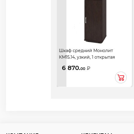
Шкаф средний Монолит
КМ15.14, узкий, 1 открытая
полка, 1 дверь, 374*390*1252,
6 870.
₽
00
венге