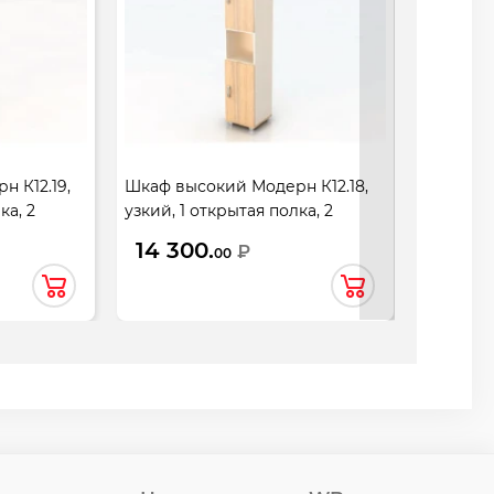
 К12.19,
Шкаф высокий Модерн К12.18,
Шкаф сре
ка, 2
узкий, 1 открытая полка, 2
открытая
 дуб
двери, 430*442*2076, дуб
855*442*
14 300.
13 49
₽
00
шамони светлый
темный