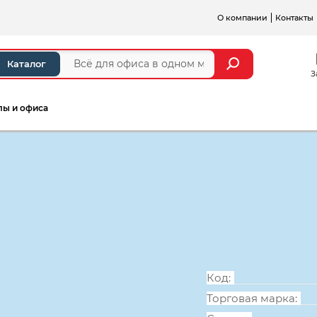
О компании
Контакты
Каталог
З
лы и офиса
еля
Кабинет руководителя Модерн Люкс
Шкаф для оде
дверь, 554*4
Код:
Торговая марка: