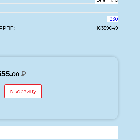
РОССИЯ
1230
 РРПП:
10359049
В избранное
Сравнить
655.
₽
00
в корзину