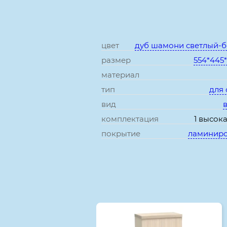
цвет
дуб шамони светлый-
размер
554*445
материал
тип
для
вид
комплектация
1 высок
покрытие
ламинир
Смотрите также