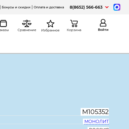
8(8652) 566-663
Бонусы и скидки
Оплата и доставка
Войти
аказы
Сравнение
Корзина
Избранное
Распечатать
жды Модерн К96.18, узкий, 1
45*2105, дуб шамони светлый
М105352
МОНОЛИТ