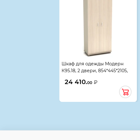
Шкаф для одежды Модерн
К95.18, 2 двери, 854*445*2105,
дуб шамони светлый
24 410.
₽
00