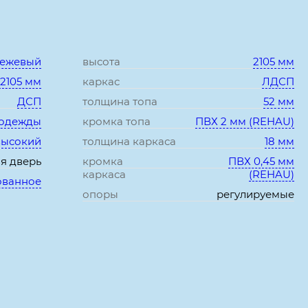
Характеристики:
бежевый
высота
2105 мм
*2105 мм
каркас
ЛДСП
ДСП
толщина топа
52 мм
 одежды
кромка топа
ПВХ 2 мм (REHAU)
высокий
толщина каркаса
18 мм
ая дверь
кромка
ПВХ 0,45 мм
каркаса
(REHAU)
ованное
опоры
регулируемые