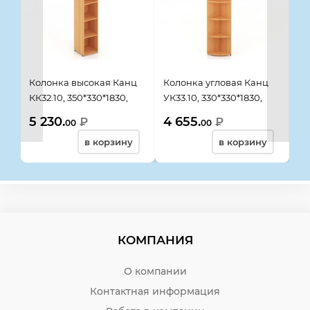
Колонка высокая Канц
Колонка угловая Канц
Ст
КК32.10, 350*330*1830,
УК33.10, 330*330*1830,
ШК
бук невский
бук невский
бу
5 230.
4 655.
7 
₽
₽
00
00
в корзину
в корзину
КОМПАНИЯ
О компании
Контактная информация