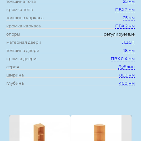
толщина топа
25 мм
кромка топа
ПВХ 2 мм
толщина каркаса
25 мм
кромка каркаса
ПВХ 2 мм
опоры
регулируемые
материал двери
ЛДСП
толщина двери
18 мм
кромка двери
ПВХ 0,4 мм
серия
Дублин
ширина
800 мм
глубина
400 мм
Смотрите также