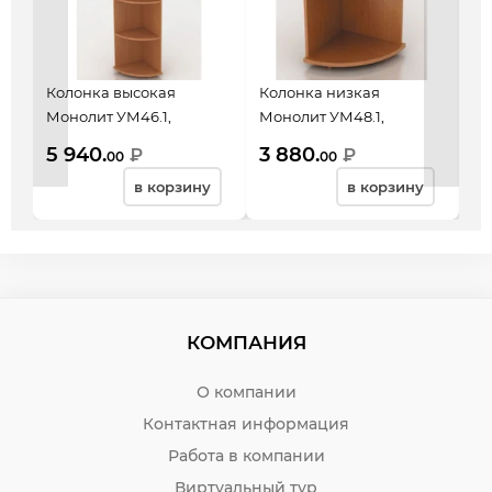
Колонка высокая
Колонка низкая
Шк
Монолит УМ46.1,
Монолит УМ48.1,
КМ
угловая, 392*390*2046,
угловая, 392*390*870,
ст
5 940.
3 880.
2
₽
₽
00
00
бук бавария, 02430
бук бавария, 02432
4 
в корзину
в корзину
бу
КОМПАНИЯ
О компании
Контактная информация
Работа в компании
Виртуальный тур