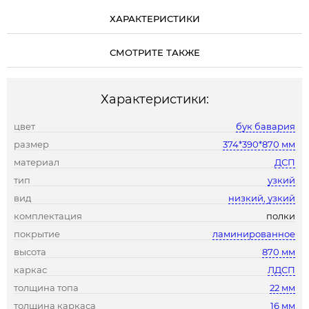
ХАРАКТЕРИСТИКИ
СМОТРИТЕ ТАКЖЕ
Характеристики:
цвет
бук бавария
размер
374*390*870 мм
материал
ДСП
тип
узкий
вид
низкий, узкий
комплектация
полки
покрытие
ламинированное
высота
870 мм
каркас
ЛДСП
толщина топа
22 мм
толщина каркаса
16 мм