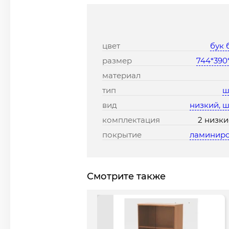
цвет
бук 
размер
744*390
материал
тип
ш
вид
низкий, 
комплектация
2 низки
покрытие
ламинир
Смотрите также