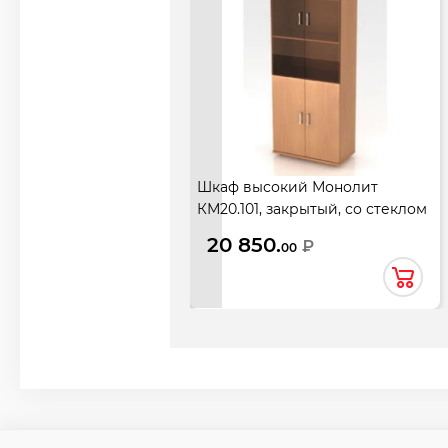
Шкаф высокий Монолит
КМ20.101, закрытый, со стеклом
тонированным, 4 двери,
20 850.
₽
00
744*390*2046, бук бавария
новый