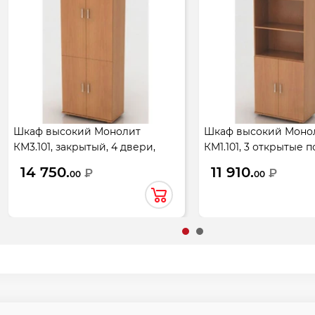
Шкаф высокий Монолит
Шкаф высокий Моно
КМ3.101, закрытый, 4 двери,
КМ1.101, 3 открытые п
744*390*2046, бук бавария
двери, 744*390*2046,
14 750.
11 910.
₽
₽
00
00
новый
бавария новый