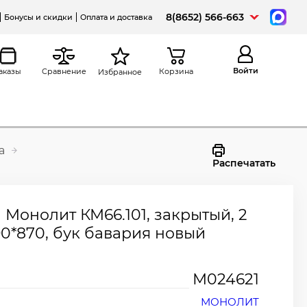
8(8652) 566-663
Бонусы и скидки
Оплата и доставка
Войти
аказы
Сравнение
Корзина
Избранное
а
Распечатать
Монолит КМ66.101, закрытый, 2
90*870, бук бавария новый
М024621
МОНОЛИТ