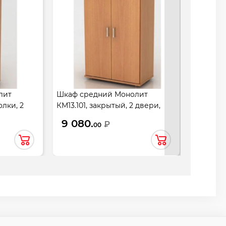
лит
Шкаф средний Монолит
Шкаф ср
олки, 2
КМ13.101, закрытый, 2 двери,
КМ21.101
 бук
744*390*1252, бук бавария
тониров
9 080.
15 18
₽
00
новый
744*390*
новый