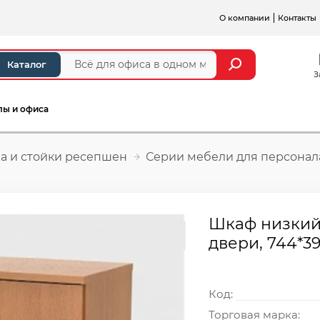
О компании
Контакты
Каталог
З
лы и офиса
а и стойки ресепшен
Серии мебели для персонал
Шкаф низкий 
двери, 744*3
Код:
Торговая марка: