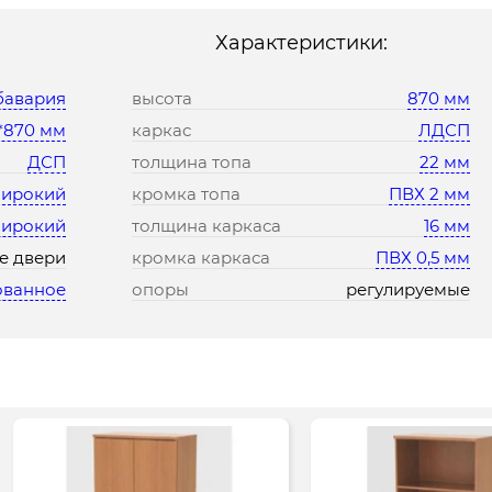
Характеристики:
бавария
высота
870 мм
*870 мм
каркас
ЛДСП
ДСП
толщина топа
22 мм
ирокий
кромка топа
ПВХ 2 мм
широкий
толщина каркаса
16 мм
е двери
кромка каркаса
ПВХ 0,5 мм
ованное
опоры
регулируемые