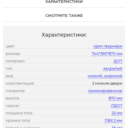
ХАРАКТЕРИСТИКИ
СМОТРИТЕ ТАКЖЕ
Характеристики:
цвет
орех гварнери
размер
744*390*870 мм
материал
ДСП
тип
закрытый
вид
низкий, широкий
комплектация
2 низкие двери
покрытие
ламинированное
высота
870 мм
каркас
ЛДСП
толщина топа
22 мм
кромка топа
ПВХ 2 мм
толщина каркаса
16 мм