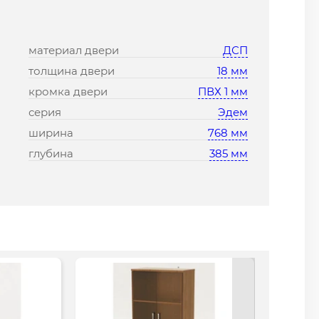
материал двери
ДСП
толщина двери
18 мм
кромка двери
ПВХ 1 мм
серия
Эдем
ширина
768 мм
глубина
385 мм