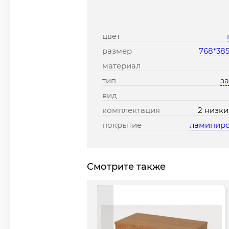
цвет
размер
768*38
материал
тип
з
вид
комплектация
2 низки
покрытие
ламинир
Смотрите также