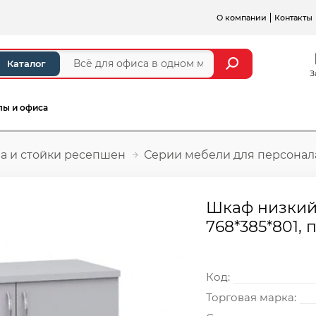
О компании
Контакты
Каталог
З
лы и офиса
а и стойки ресепшен
Серии мебели для персонал
Шкаф низкий 
768*385*801, 
Код:
Торговая марка: