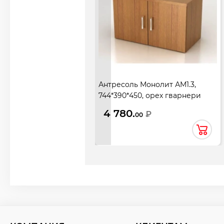
Антресоль Монолит АМ1.3,
744*390*450, орех гварнери
4 780.
₽
00