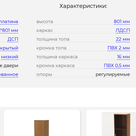
Характеристики:
платина
высота
801 мм
5*801 мм
каркас
ЛДСП
ДСП
толщина топа
22 мм
акрытый
кромка топа
ПВХ 2 мм
низкий
толщина каркаса
16 мм
е двери
кромка каркаса
ПВХ 0,5 мм
ованное
опоры
регулируемые