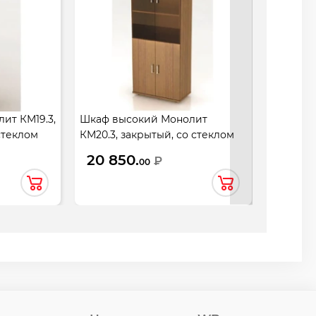
ит КМ19.3,
Шкаф высокий Монолит
Шкаф вы
стеклом
КМ20.3, закрытый, со стеклом
закрытый
ри,
тонированным, 4 двери,
744*390*
20 850.
14 75
₽
00
гварнери
744*390*2046, орех гварнери