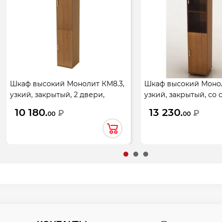
Шкаф высокий Монолит КМ8.3,
Шкаф высокий Монол
узкий, закрытый, 2 двери,
узкий, закрытый, со 
374*390*2046, орех гварнери
тонированным, 2 две
10 180.
13 230.
₽
₽
00
00
374*390*2046, орех 