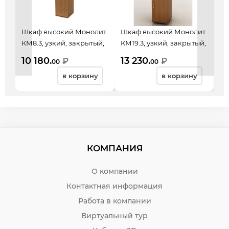
Шкаф высокий Монолит
Шкаф высокий Монолит
Шк
КМ8.3, узкий, закрытый,
КМ19.3, узкий, закрытый,
КМ
2 двери, 374*390*2046,
со стеклом
ст
10 180.
13 230.
2
₽
₽
00
00
орех гварнери
тонированным, 2 двери,
4 
в корзину
в корзину
374*390*2046, орех
ор
гварнери
КОМПАНИЯ
О компании
Контактная информация
Работа в компании
Виртуальный тур