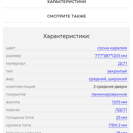
ХАРАКТЕРИСТИКИ
СМОТРИТЕ ТАКЖЕ
Характеристики:
цвет
сосна карелия
размер
777*387*1205 мм
материал
ДСП
тип
закрытый
вид
средний, широкий
комплектация
2 средние двери
покрытие
ламинированное
высота
1205 мм
каркас
ЛДСП
толщина топа
25 мм
кромка топа
ПВХ 2 мм
толщина каркаса
18 мм