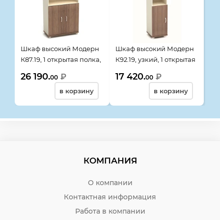
Шкаф высокий Модерн
Шкаф высокий Модерн
К87.19, 1 открытая полка,
К92.19, узкий, 1 открытая
4 двери, 854*445*2105,
полка, 2 двери,
26 190.
17 420.
₽
₽
00
00
дуб шамони темный
430*445*2105, дуб
в корзину
в корзину
шамони темный
КОМПАНИЯ
О компании
Контактная информация
Работа в компании