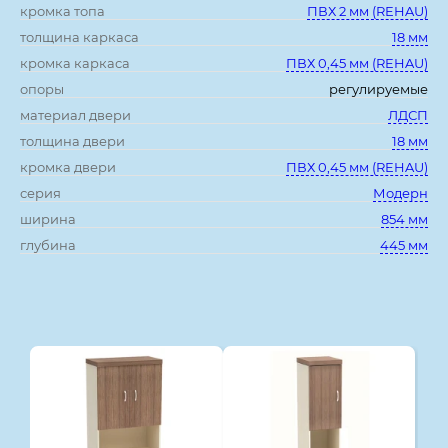
кромка топа
ПВХ 2 мм (REHAU)
толщина каркаса
18 мм
кромка каркаса
ПВХ 0,45 мм (REHAU)
опоры
регулируемые
материал двери
ЛДСП
толщина двери
18 мм
кромка двери
ПВХ 0,45 мм (REHAU)
серия
Модерн
ширина
854 мм
глубина
445 мм
Смотрите также