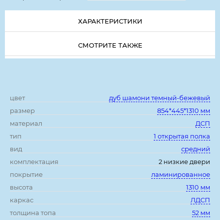
ХАРАКТЕРИСТИКИ
СМОТРИТЕ ТАКЖЕ
Характеристики:
цвет
дуб шамони темный-бежевый
размер
854*445*1310 мм
материал
ДСП
тип
1 открытая полка
вид
средний
комплектация
2 низкие двери
покрытие
ламинированное
высота
1310 мм
каркас
ЛДСП
толщина топа
52 мм