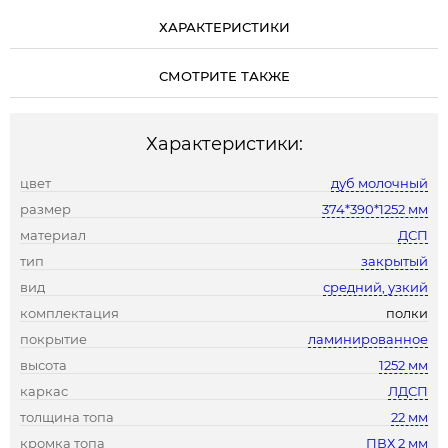
ХАРАКТЕРИСТИКИ
СМОТРИТЕ ТАКЖЕ
Характеристики:
цвет
дуб молочный
размер
374*390*1252 мм
материал
ДСП
тип
закрытый
вид
средний, узкий
комплектация
полки
покрытие
ламинированное
высота
1252 мм
каркас
ЛДСП
толщина топа
22 мм
кромка топа
ПВХ 2 мм