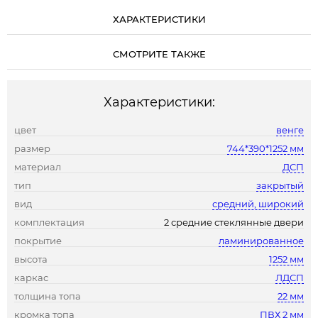
ХАРАКТЕРИСТИКИ
СМОТРИТЕ ТАКЖЕ
Характеристики:
цвет
венге
размер
744*390*1252 мм
материал
ДСП
тип
закрытый
вид
средний, широкий
комплектация
2 средние стеклянные двери
покрытие
ламинированное
высота
1252 мм
каркас
ЛДСП
толщина топа
22 мм
кромка топа
ПВХ 2 мм