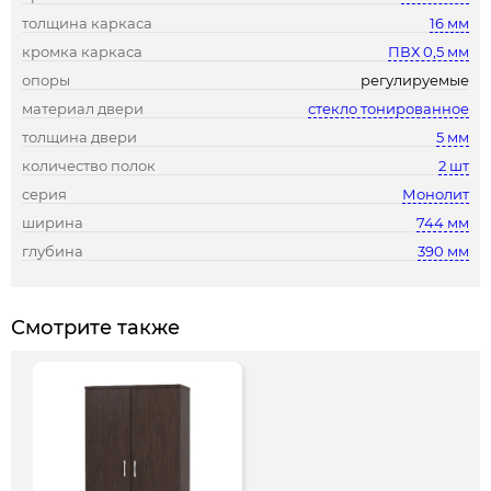
толщина каркаса
16 мм
кромка каркаса
ПВХ 0,5 мм
опоры
регулируемые
материал двери
стекло тонированное
толщина двери
5 мм
количество полок
2 шт
серия
Монолит
ширина
744 мм
глубина
390 мм
Смотрите также