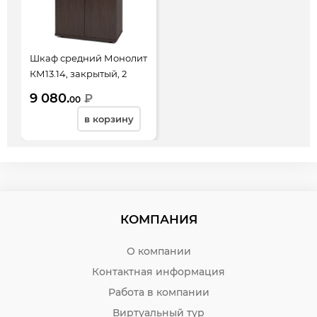
Шкаф средний Монолит
КМ13.14, закрытый, 2
двери, 744*390*1252,
9 080.
₽
00
венге
в корзину
КОМПАНИЯ
О компании
Контактная информация
Работа в компании
Виртуальный тур