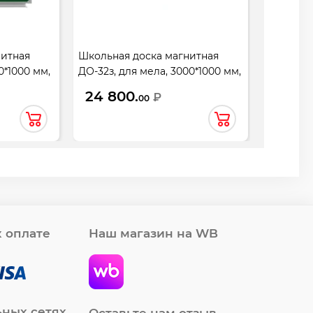
нитная
Школьная доска магнитная
0*1000 мм,
ДО-32з, для мела, 3000*1000 мм,
3 элемента, 5 рабочих
24 800.
₽
00
поверхностей
 оплате
Наш магазин на WB
ьных сетях