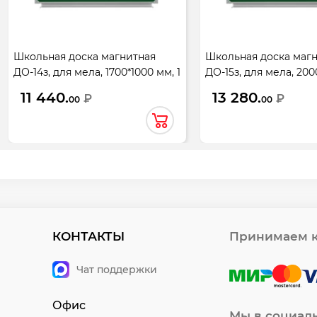
Школьная доска магнитная
Школьная доска маг
ДО-14з, для мела, 1700*1000 мм, 1
ДО-15з, для мела, 200
элемент
1 элемент
11 440.
13 280.
₽
₽
00
00
КОНТАКТЫ
Принимаем к
Чат поддержки
Офис
Мы в социал