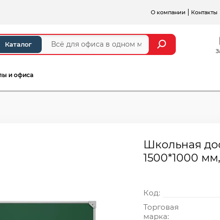
О компании
Контакты
Каталог
З
лы и офиса
Школьная дос
1500*1000 мм,
Код:
Торговая
марка: