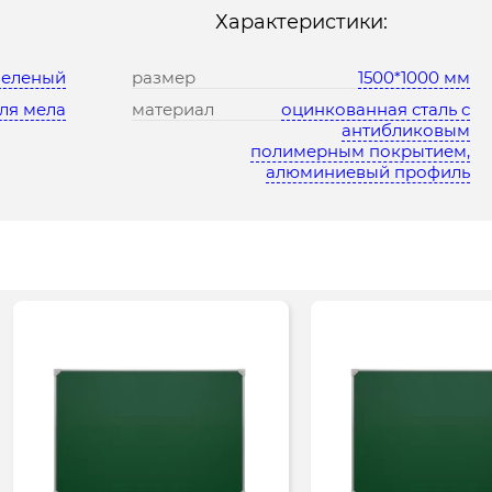
Характеристики:
зеленый
размер
1500*1000 мм
ля мела
материал
оцинкованная сталь с
антибликовым
полимерным покрытием,
алюминиевый профиль