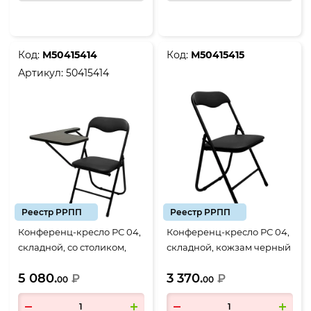
Код:
М50415414
Код:
М50415415
Артикул:
50415414
Реестр РРПП
Реестр РРПП
Конференц-кресло РС 04,
Конференц-кресло РС 04,
складной, со столиком,
складной, кожзам черный
кожзам черный (РС
(РС 01.00.04)
5 080.
3 370.
01.00.04), 50415414
₽
₽
00
00