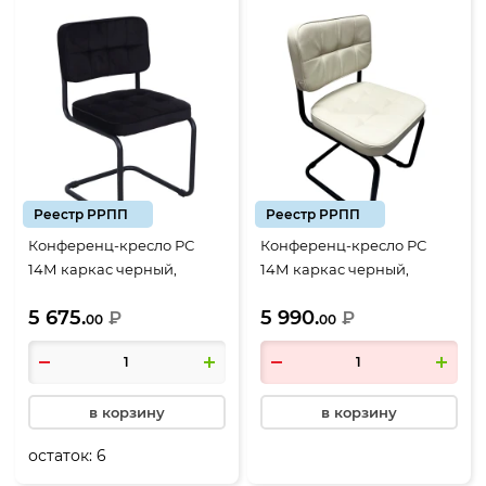
Реестр РРПП
Реестр РРПП
Конференц-кресло РС
Конференц-кресло РС
14М каркас черный,
14М каркас черный,
велюр Neo 28 черный (РС
кожзам слоновая кость
5 675.
5 990.
01.00.14)
₽
604 (РС 01.00.14)
₽
00
00
в корзину
в корзину
остаток:
6