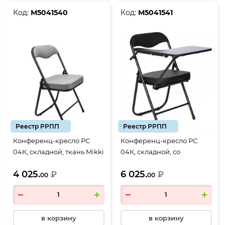
Код:
М5041540
Код:
М5041541
Реестр РРПП
Реестр РРПП
Конференц-кресло РС
Конференц-кресло РС
04К, складной, ткань Mikki
04К, складной, со
grey, серая, каркас
столиком, кожзам черный,
4 025.
6 025.
черный РС04К-957-
₽
литье (РС 01.00.04)
₽
00
00
01литье_МШК (РС
01.00.04К)
в корзину
в корзину