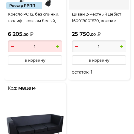
Реестр РРПП
Кресло РС 12, без спинки,
Диван 2-местный Дебют
газлифт, кожзам белый,
1600*800*830, кожзам
крестовина металл/
черный
6 205.
25 750.
белый/ролики, РС01.00.12
₽
₽
00
00
в корзину
в корзину
остаток:
1
Код:
М813914