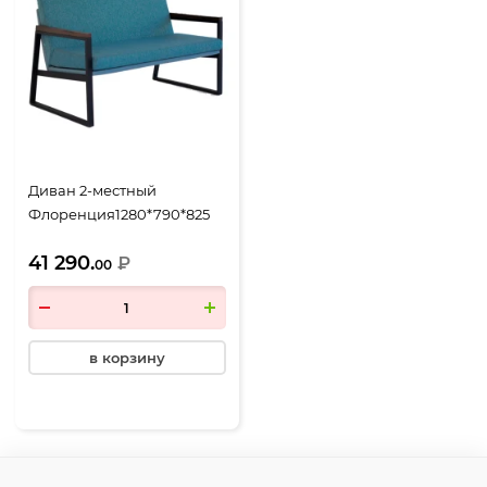
Диван 2-местный
Флоренция1280*790*825
мм, рогожка Нептун №35
41 290.
бирюзовый
₽
00
в корзину