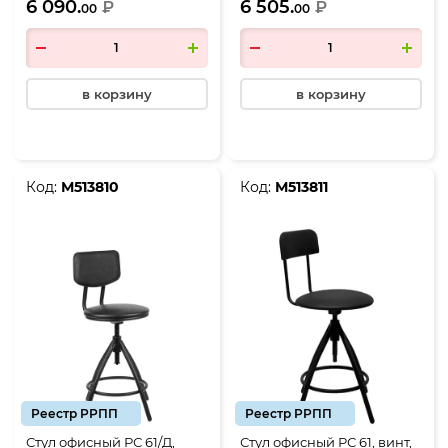
6 090.
6 505.
металл/черный/ролики
₽
металл/черный/стопки
₽
00
00
(РС01.00.12)
(РС01.00.37)
в корзину
в корзину
Код:
М513810
Код:
М513811
Реестр РРПП
Реестр РРПП
Стул офисный РС 61/Д,
Стул офисный РС 61, винт,