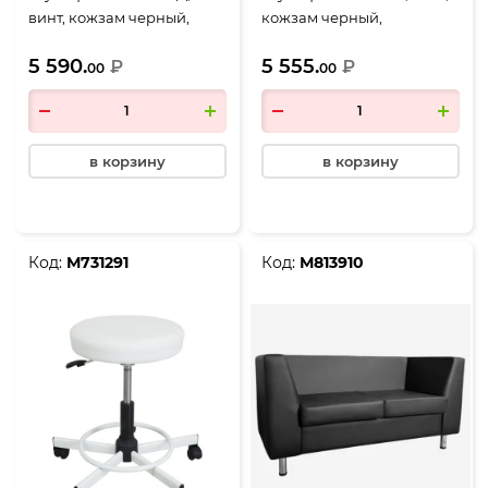
винт, кожзам черный,
кожзам черный,
крестовина металл/
крестовина металл/
5 590.
5 555.
черный (РС01.00.61Д)
₽
черный (РС 01.00.61)
₽
00
00
в корзину
в корзину
Код:
М731291
Код:
М813910