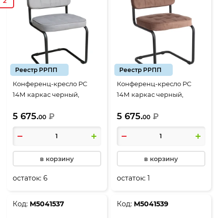
2
Реестр РРПП
Реестр РРПП
Конференц-кресло РС
Конференц-кресло РС
14М каркас черный,
14М каркас черный,
велюр Neo 25 серый (РС
велюр Neo 09
5 675.
5 675.
01.00.14)
₽
коричневый (РС 01.00.14)
₽
00
00
в корзину
в корзину
остаток:
6
остаток:
1
Код:
М5041537
Код:
М5041539