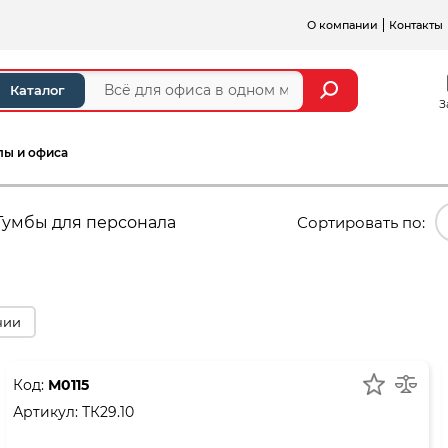
О компании
Контакты
Каталог
З
лы и офиса
Тумбы для персонала
Сортировать по:
чии
Код:
М0115
Артикул:
ТК29.10