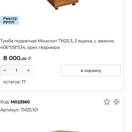
Реестр
РРПП
Тумба подкатная Монолит ТМ25.3, 3 ящика, с замком,
406*518*534, орех гварнери
8 000.
₽
00
в корзину
остаток:
17
Код:
М023560
Артикул:
ТМ25.101