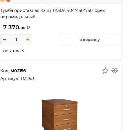
Тумба приставная Канц ТК31.9, 404*450*750, орех
пирамидальный
7 370.
₽
00
в корзину
остаток:
3
Код:
М02156
Артикул:
ТМ25.3