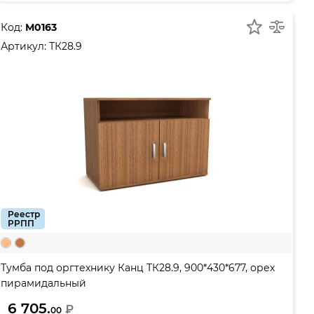
Код:
М0163
Артикул:
ТК28.9
Реестр
РРПП
Тумба под оргтехнику Канц ТК28.9, 900*430*677, орех
пирамидальный
6 705.
₽
00