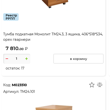
Реестр
РРПП
Тумба подкатная Монолит ТМ24.3, 3 ящика, 406*518*534,
орех гварнери
7 810.
₽
00
в корзину
остаток:
17
Код:
М023510
Артикул:
ТМ24.101