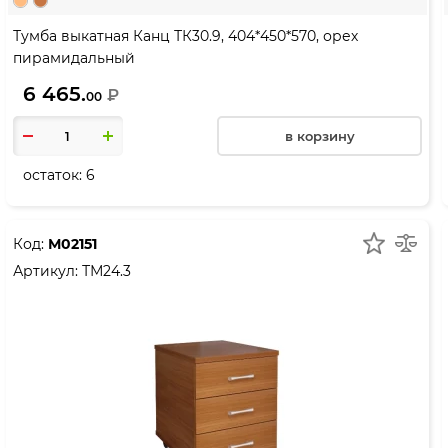
Тумба выкатная Канц ТК30.9, 404*450*570, орех
пирамидальный
6 465.
₽
00
в корзину
остаток:
6
Код:
М02151
Артикул:
ТМ24.3