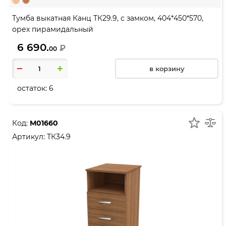
Тумба выкатная Канц ТК29.9, с замком, 404*450*570,
орех пирамидальный
6 690.
₽
00
в корзину
остаток:
6
Код:
М01660
Артикул:
ТК34.9