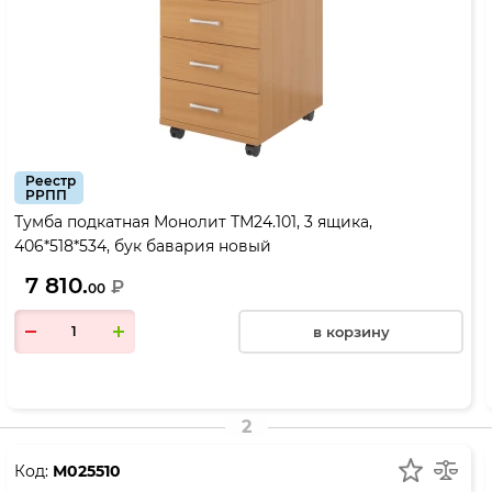
Реестр
РРПП
Тумба подкатная Монолит ТМ24.101, 3 ящика,
406*518*534, бук бавария новый
7 810.
₽
00
в корзину
2
Код:
М025510