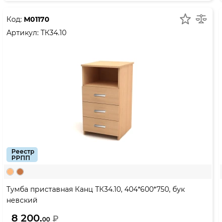
Код:
М01170
Артикул:
ТК34.10
Реестр
РРПП
Тумба приставная Канц ТК34.10, 404*600*750, бук
невский
8 200.
₽
00