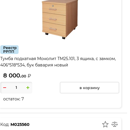
Реестр
РРПП
Тумба подкатная Монолит ТМ25.101, 3 ящика, с замком,
406*518*534, бук бавария новый
8 000.
₽
00
в корзину
остаток:
7
Код:
М025560