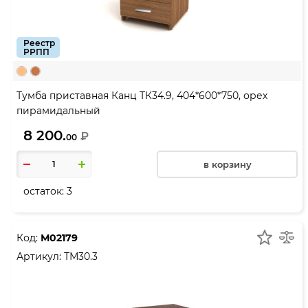
Реестр
РРПП
Тумба приставная Канц ТК34.9, 404*600*750, орех
пирамидальный
8 200.
₽
00
в корзину
остаток:
3
Код:
М02179
Артикул:
ТМ30.3