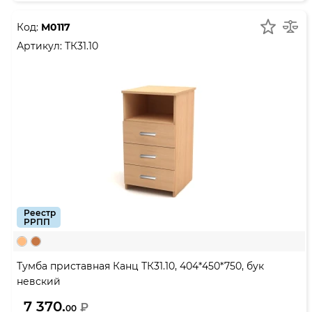
Код:
М0117
Артикул:
ТК31.10
Реестр
РРПП
Тумба приставная Канц ТК31.10, 404*450*750, бук
невский
7 370.
₽
00