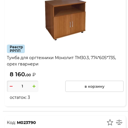
Реестр
РРПП
Тумба для оргтехники Монолит ТМ30.3, 774*605*735,
орех гварнери
8 160.
₽
00
в корзину
остаток:
3
Код:
М023790