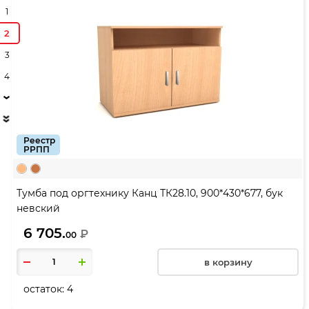
1
2
3
4
Реестр
РРПП
Тумба под оргтехнику Канц ТК28.10, 900*430*677, бук
невский
6 705.
₽
00
в корзину
остаток:
4